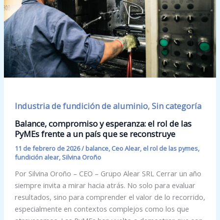
Industria de fundición de aluminio
Sin categoría
,
Balance, compromiso y esperanza: el rol de las
PyMEs frente a un país que se reconstruye
11 de febrero de 2026
/
balance
,
Ceo Alear
,
el rol de las pymes
,
fundición alear
,
Silvina Oroño
Por Silvina Oroño – CEO – Grupo Alear SRL Cerrar un año
siempre invita a mirar hacia atrás. No solo para evaluar
resultados, sino para comprender el valor de lo recorrido,
especialmente en contextos complejos como los que